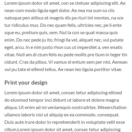
Lorem ipsum dolor sit amet, con se ctetuer adipiscing elit. Ae
nean com modo ligula eget dolor. Ae nea ma sum so ciis
natoque pen atibus et magnis dis pa rturi int montes, na sce
tur ridiculus mus. Do nec quam felis, ultricies nec, pe li ente
sque eu, pretium quis, sem. Nul la con se quat massa quis
enim. Do nec pede ju ito, fringi lla vel, aliquet nec, vul putate
eget, arcu. In e nim justo rhon cus ut imperdiet a, ven enatis
vitae. Null am di ctum felis eu pede mollis pre tium in teger tin
cidunt. Cras da pibus. Vi vamus el entum sem per nisi. Aenean
vul pu tate el eifend tellus. Ae nean leo ligula portitor vitae.
Print your design
Lorem ipsum dolor sit amet, consec tetur adipiscing elitsed
do eiusmod tempor inci didunt ut labore et dolore magna
aliqua. Ut enim ad mi veniamquis nostrudrtes. Wexercitation
ullamco laboris nisi ut aliquip ex ea commodo. consequat.
Duis aute irure dolor in reprehenderit in voluptate velit esse
cillum.Lorem ipsum dolor sit amet, consec tetur adipiscing