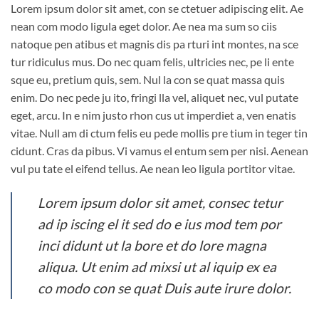
Lorem ipsum dolor sit amet, con se ctetuer adipiscing elit. Ae
nean com modo ligula eget dolor. Ae nea ma sum so ciis
natoque pen atibus et magnis dis pa rturi int montes, na sce
tur ridiculus mus. Do nec quam felis, ultricies nec, pe li ente
sque eu, pretium quis, sem. Nul la con se quat massa quis
enim. Do nec pede ju ito, fringi lla vel, aliquet nec, vul putate
eget, arcu. In e nim justo rhon cus ut imperdiet a, ven enatis
vitae. Null am di ctum felis eu pede mollis pre tium in teger tin
cidunt. Cras da pibus. Vi vamus el entum sem per nisi. Aenean
vul pu tate el eifend tellus. Ae nean leo ligula portitor vitae.
Lorem ipsum dolor sit amet, consec tetur
ad ip iscing el it sed do e ius mod tem por
inci didunt ut la bore et do lore magna
aliqua. Ut enim ad mixsi ut al iquip ex ea
co modo con se quat Duis aute irure dolor.