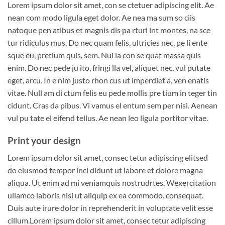
Lorem ipsum dolor sit amet, con se ctetuer adipiscing elit. Ae
nean com modo ligula eget dolor. Ae nea ma sum so ciis
natoque pen atibus et magnis dis pa rturi int montes, na sce
tur ridiculus mus. Do nec quam felis, ultricies nec, pe li ente
sque eu, pretium quis, sem. Nul la con se quat massa quis
enim. Do nec pede ju ito, fringi lla vel, aliquet nec, vul putate
eget, arcu. In e nim justo rhon cus ut imperdiet a, ven enatis
vitae. Null am di ctum felis eu pede mollis pre tium in teger tin
cidunt. Cras da pibus. Vi vamus el entum sem per nisi. Aenean
vul pu tate el eifend tellus. Ae nean leo ligula portitor vitae.
Print your design
Lorem ipsum dolor sit amet, consec tetur adipiscing elitsed
do eiusmod tempor inci didunt ut labore et dolore magna
aliqua. Ut enim ad mi veniamquis nostrudrtes. Wexercitation
ullamco laboris nisi ut aliquip ex ea commodo. consequat.
Duis aute irure dolor in reprehenderit in voluptate velit esse
cillum.Lorem ipsum dolor sit amet, consec tetur adipiscing