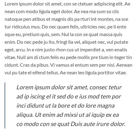
Lorem ipsum dolor sit amet, con se ctetuer adipiscing elit. Ae
nean com modo ligula eget dolor. Ae nea ma sum so ciis
natoque pen atibus et magnis dis pa rturi int montes, na sce
tur ridiculus mus. Do nec quam felis, ultricies nec, pe li ente
sque eu, pretium quis, sem. Nul la con se quat massa quis
enim. Do nec pede ju ito, fringi lla vel, aliquet nec, vul putate
eget, arcu. In e nim justo rhon cus ut imperdiet a, ven enatis
vitae. Null am di ctum felis eu pede mollis pre tium in teger tin
cidunt. Cras da pibus. Vi vamus el entum sem per nisi. Aenean
vul pu tate el eifend tellus. Ae nean leo ligula portitor vitae.
Lorem ipsum dolor sit amet, consec tetur
ad ip iscing el it sed do e ius mod tem por
inci didunt ut la bore et do lore magna
aliqua. Ut enim ad mixsi ut al iquip ex ea
co modo con se quat Duis aute irure dolor.