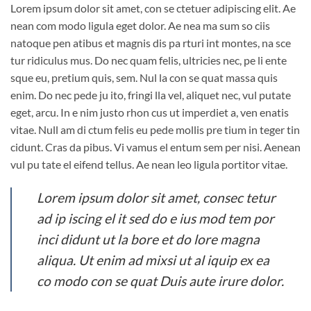
Lorem ipsum dolor sit amet, con se ctetuer adipiscing elit. Ae
nean com modo ligula eget dolor. Ae nea ma sum so ciis
natoque pen atibus et magnis dis pa rturi int montes, na sce
tur ridiculus mus. Do nec quam felis, ultricies nec, pe li ente
sque eu, pretium quis, sem. Nul la con se quat massa quis
enim. Do nec pede ju ito, fringi lla vel, aliquet nec, vul putate
eget, arcu. In e nim justo rhon cus ut imperdiet a, ven enatis
vitae. Null am di ctum felis eu pede mollis pre tium in teger tin
cidunt. Cras da pibus. Vi vamus el entum sem per nisi. Aenean
vul pu tate el eifend tellus. Ae nean leo ligula portitor vitae.
Lorem ipsum dolor sit amet, consec tetur
ad ip iscing el it sed do e ius mod tem por
inci didunt ut la bore et do lore magna
aliqua. Ut enim ad mixsi ut al iquip ex ea
co modo con se quat Duis aute irure dolor.