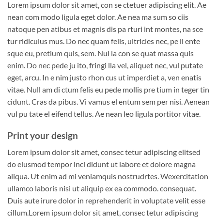
Lorem ipsum dolor sit amet, con se ctetuer adipiscing elit. Ae
nean com modo ligula eget dolor. Ae nea ma sum so ciis
natoque pen atibus et magnis dis pa rturi int montes, na sce
tur ridiculus mus. Do nec quam felis, ultricies nec, pe li ente
sque eu, pretium quis, sem. Nul la con se quat massa quis
enim. Do nec pede ju ito, fringi lla vel, aliquet nec, vul putate
eget, arcu. In e nim justo rhon cus ut imperdiet a, ven enatis
vitae. Null am di ctum felis eu pede mollis pre tium in teger tin
cidunt. Cras da pibus. Vi vamus el entum sem per nisi. Aenean
vul pu tate el eifend tellus. Ae nean leo ligula portitor vitae.
Print your design
Lorem ipsum dolor sit amet, consec tetur adipiscing elitsed
do eiusmod tempor inci didunt ut labore et dolore magna
aliqua. Ut enim ad mi veniamquis nostrudrtes. Wexercitation
ullamco laboris nisi ut aliquip ex ea commodo. consequat.
Duis aute irure dolor in reprehenderit in voluptate velit esse
cillum.Lorem ipsum dolor sit amet, consec tetur adipiscing