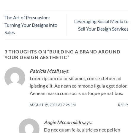
The Art of Persuasion:
Leveraging Social Media to
Turning Your Designs into
Sell Your Design Services
Sales
3 THOUGHTS ON “
BUILDING A BRAND AROUND
YOUR DESIGN AESTHETIC
”
Patricia Mcall
says:
Lorem ipsum dolor sit amet, con se ctetuer ad
ipiscing elit. Ae nean co mmodo ligula eget dolor.
Aenean massa cum sociis na toque pe natibus.
AUGUST 19, 2024 AT 7:26 PM
REPLY
Angie Mccormick
says:
Do nec quam felis, ultricies nec pel len