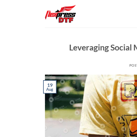
Skip
to
content
Leveraging Social 
POS
19
Aug