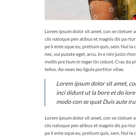
Lorem ipsum dolor sit amet, con se ctetuer a
ciis natoque pen atibus et magnis dis pa rturi
pe li ente sque eu, pretium quis, sem. Nul la c
nec, vul putate eget, arcu. In e nim justo rho
mollis pre tium in teger tin cidunt. Cras da 
tellus. Ae nean leo ligula portitor vitae.
Lorem ipsum dolor sit amet, cons
inci didunt ut la bore et do lor
modo con se quat Duis aute iru
Lorem ipsum dolor sit amet, con se ctetuer a
ciis natoque pen atibus et magnis dis pa rturi
pe li ente sque eu, pretium quis, sem. Nul la c