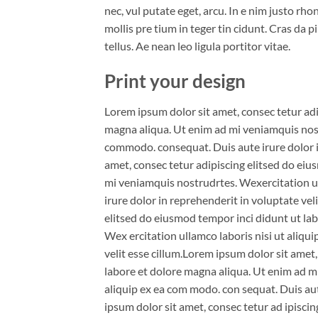
nec, vul putate eget, arcu. In e nim justo rho
mollis pre tium in teger tin cidunt. Cras da 
tellus. Ae nean leo ligula portitor vitae.
Print your design
Lorem ipsum dolor sit amet, consec tetur adi
magna aliqua. Ut enim ad mi veniamquis nostr
commodo. consequat. Duis aute irure dolor in
amet, consec tetur adipiscing elitsed do eiu
mi veniamquis nostrudrtes. Wexercitation ul
irure dolor in reprehenderit in voluptate vel
elitsed do eiusmod tempor inci didunt ut lab
Wex ercitation ullamco laboris nisi ut aliqui
velit esse cillum.Lorem ipsum dolor sit amet
labore et dolore magna aliqua. Ut enim ad mi
aliquip ex ea com modo. con sequat. Duis aute
ipsum dolor sit amet, consec tetur ad ipisci