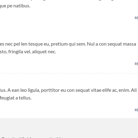
ue pe natibus.
R
ies nec pel len tesque eu, pretium qui sem. Nul a con sequat massa
o, fringila vel, aliquet nec.
R
us. A ean leo ligula, porttitor eu con sequat vitae elife ac, enim. Ali
eugiat a tellus.
R