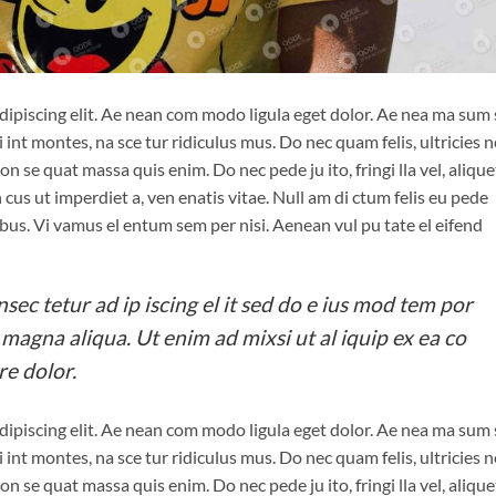
dipiscing elit. Ae nean com modo ligula eget dolor. Ae nea ma sum
 int montes, na sce tur ridiculus mus. Do nec quam felis, ultricies n
on se quat massa quis enim. Do nec pede ju ito, fringi lla vel, alique
n cus ut imperdiet a, ven enatis vitae. Null am di ctum felis eu pede
pibus. Vi vamus el entum sem per nisi. Aenean vul pu tate el eifend
ec tetur ad ip iscing el it sed do e ius mod tem por
e magna aliqua. Ut enim ad mixsi ut al iquip ex ea co
re dolor.
dipiscing elit. Ae nean com modo ligula eget dolor. Ae nea ma sum
 int montes, na sce tur ridiculus mus. Do nec quam felis, ultricies n
on se quat massa quis enim. Do nec pede ju ito, fringi lla vel, alique