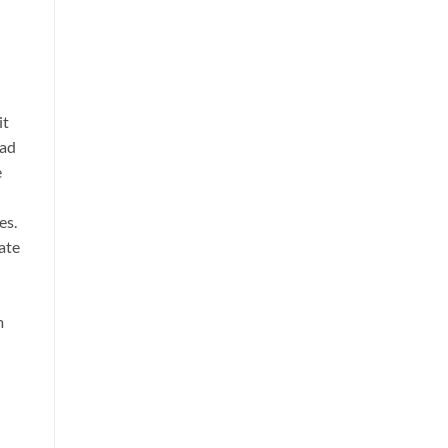
it
 ad
e
es.
ate
m