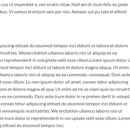
n cus ut imperdiet a, ven enatis vitae. Null am di ctum felis eu pede
pibus. Vi vamus el entum sem per nisi. Aenean vul pu tate el eifend
piscing elitsed do eiusmod tempor inci didunt ut labore et dolore
udrtes. Wexercitation ullamco laboris nisi ut aliquip ex ea
 reprehenderit in voluptate velit esse cillum.Lorem ipsum dolor s
smod tempor inci didunt ut labore et dolore magna aliqua. Ut enim
lamco laboris nisi ut aliquip ex ea commodo. consequat. Duis aut
it esse cillum. Lo rem ipsum dolor sit amet, consec tetur adipiscing
ore et dolore magna ali qua. Ut enim ad mi ve niam quis no strudrt
p ex ea commodo. Duis aute irure dolor in re prehen derit in volupt
, consec tetur adipiscing elitsed do eiusmod tempor inci didunt ut
 veniamquis nostrudrtes. We ercitation ullamco laboris nisi ut
 irure dolor in reprehenderit in vol uptate velit esse cillum. Lore
ng elitsed do eiusmod tempor inci.