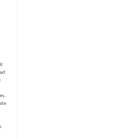
it
 ad
e
es.
ate
m