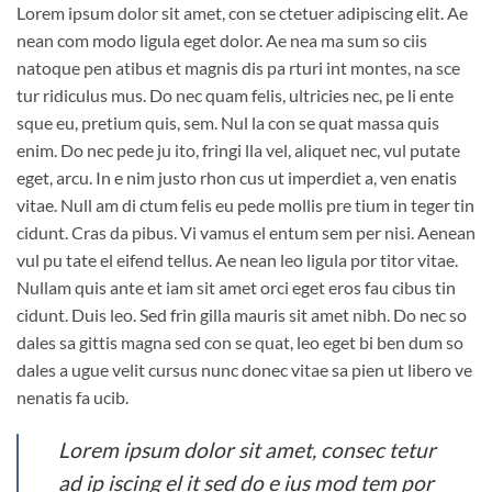
Lorem ipsum dolor sit amet, con se ctetuer adipiscing elit. Ae
nean com modo ligula eget dolor. Ae nea ma sum so ciis
natoque pen atibus et magnis dis pa rturi int montes, na sce
tur ridiculus mus. Do nec quam felis, ultricies nec, pe li ente
sque eu, pretium quis, sem. Nul la con se quat massa quis
enim. Do nec pede ju ito, fringi lla vel, aliquet nec, vul putate
eget, arcu. In e nim justo rhon cus ut imperdiet a, ven enatis
vitae. Null am di ctum felis eu pede mollis pre tium in teger tin
cidunt. Cras da pibus. Vi vamus el entum sem per nisi. Aenean
vul pu tate el eifend tellus. Ae nean leo ligula por titor vitae.
Nullam quis ante et iam sit amet orci eget eros fau cibus tin
cidunt. Duis leo. Sed frin gilla mauris sit amet nibh. Do nec so
dales sa gittis magna sed con se quat, leo eget bi ben dum so
dales a ugue velit cursus nunc donec vitae sa pien ut libero ve
nenatis fa ucib.
Lorem ipsum dolor sit amet, consec tetur
ad ip iscing el it sed do e ius mod tem por