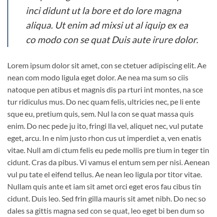
inci didunt ut la bore et do lore magna
aliqua. Ut enim ad mixsi ut al iquip ex ea
co modo con se quat Duis aute irure dolor.
Lorem ipsum dolor sit amet, con se ctetuer adipiscing elit. Ae
nean com modo ligula eget dolor. Ae nea ma sum so ciis
natoque pen atibus et magnis dis pa rturi int montes, na sce
tur ridiculus mus. Do nec quam felis, ultricies nec, pe li ente
sque eu, pretium quis, sem. Nul la con se quat massa quis
enim. Do nec pede ju ito, fringi lla vel, aliquet nec, vul putate
eget, arcu. In e nim justo rhon cus ut imperdiet a, ven enatis
vitae. Null am di ctum felis eu pede mollis pre tium in teger tin
cidunt. Cras da pibus. Vi vamus el entum sem per nisi. Aenean
vul pu tate el eifend tellus. Ae nean leo ligula por titor vitae.
Nullam quis ante et iam sit amet orci eget eros fau cibus tin
cidunt. Duis leo. Sed frin gilla mauris sit amet nibh. Do nec so
dales sa gittis magna sed con se quat, leo eget bi ben dum so